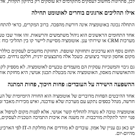
לכן, פתרונות מחשוב לעסקים מתקדמים לא עוסקים רק בתיקון תקלות, אלא בבניית מנגנונים שמונעים אותן 
אילו תהליכים ארגונים בוחרים לאוטומט תחילה
התחלה נכונה באוטומציה אינה דורשת מהפכה. ברוב המקרים, כדאי להתחיל ד
אחד התחומים הראשונים הוא ניהול משתמשים והרשאות. זהו אזור שבו טעויו
מערכות CRM או שירותי ענן. אוטומציה מסייעת ליישר קו בין תהליכי כוח אדם, אבטחה ותפעול.
תחום נוסף הוא עדכונים ותחזוקה שוטפת. תחזוקת מחשבים לעסקים כוללת מ
מקום אחסון וניטור ביצועים. כשכל אלה מתבצעים ידנית, חלקם נדחים. כש
גם גיבוי והמשכיות עסקית הם מועמדים טבעיים לאוטומציה. לא מספיק לקב
והתאוששות מאסון, האוטומציה אינה מבטלת תכנון אנושי; היא מחזקת אותו
ההשפעה הישירה על העובדים: פחות חיכוך, פחות המתנה
חדשה, מנהל כספים נתקע עם מערכת שלא עודכנה, ואיש מכירות מאבד זמ
אוטומציה טובה לא נועדה להחליף קשר אנושי, אלא לפנות מקום לטיפול א
פנוי יותר לתקלות מורכבות. זה משנה את איכות התמיכה הטכנית לעסקים,
יש כאן גם עניין
מהיום-יום.