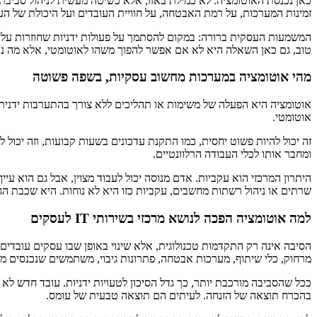
כאן נכנסת האוטומציה. לא כמילת באזז, אלא כשיטה מעשית לניהול סביבת IT יציבה, עקבית וניתנת לצמיחה. עבור מי שבוח
זמינות המערכות, על רמת האבטחה, על חוויית העובדים ועל היכולת של ה
המשמעות העסקית ברורה: במקום להסתמך על פעולות ידניות שחוזרות על עצמ
טוב, גם כאן השאלה היא לא אם אפשר להפוך משהו לאוטומטי, אלא מה נכון
מהי אוטומציה במערכות מחשוב עסקיות, בשפה פשוטה
אוטומציה היא הפעלה של משימות או תהליכים ללא צורך בהתערבות ידנית
אוטומטי.
זה יכול להיות פשוט יחסית, כמו התקנת עדכונים בשעות קבועות, וזה יכו
ומחבר אותו לכלי העבודה הרלוונטיים.
היתרון המרכזי הוא עקביות. אדם מנוסה יכול לעבוד מצוין, אבל גם הוא עי
שרתים או ניהול רשתות מחשבים, עקביות כזו היא לא נוחות. היא שכבת הגנ
למה אוטומציה הפכה לנושא מרכזי בשירותי IT לעסקים
הסיבה אינה רק התקדמות טכנולוגית, אלא שינוי באופן שבו עסקים עובדי
מרחוק, כלי שיתוף, מערכות אבטחה, פתרונות גיבוי, משתמשים שנכנסים ממ
ככל שהסביבה מורכבת יותר, כך גדל הסיכון לטעויות ידניות. עובד חדש לא
בהכרח תוצאה של הזנחה. לעיתים הם תוצאה טבעית של עומס.