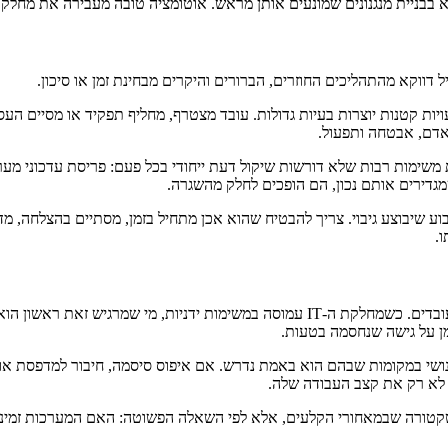
מראש. אוטומציה טובה מעבירה את מחלקת ה-IT ממצב תגובתי למצב יזום: פחות כיבוי שריפות, יותר ניהול ש
ווקא מהתהליכים החוזרים, הברורים והיקרים מבחינת זמן או סיכון.
ת קטנות יוצרות בעיות גדולות. עובד מצטרף, מחליף תפקיד או מסיים העסק
שימות רבות שלא דורשות שיקול דעת ייחודי בכל פעם: פריסת עדכוני מערכ
מגדירים אותם נכון, הם הופכים לחלק מהשגרה.
וע שיבוצע גיבוי. צריך להבטיח שהוא אכן מתחיל בזמן, מסתיים בהצלחה, מ
.
אחד ההיבטים הפחות מדוברים של אוטומציה הוא החוויה היומיומית של העובדים. כשמחלקת ה
ן על גישה שנחסמה בטעות.
נושי במקומות שבהם הוא באמת נדרש. אם איפוס סיסמה, חיבור למדפסת או 
 לא רק את קצב העבודה שלה.
 של אמון. עובדים לא מודדים את מחלקת ה-IT לפי הארכיטקטורה שבמאחורי הקלעים, אלא לפי השאלה הפשו