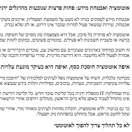
אוטומציה ואבטחת מידע: פחות פרצות שנובעות מהרגלים ידני
אבטחת מידע לעסקים בנויה לא מעט על משמעת תפעולית. ארגונים משקיעי
אבטחה, שירות שנשאר פעיל למרות שכבר אינו דרוש, או לוג שלא נבדק.
אוטומציה לא פותרת כל סיכון, אבל היא מצמצמת סוג מסוים של חשיפה: טע
בגישה או משבית חשבונות לא פעילים. במונחים פשוטים, במקום לקוות שמישה
זה חשוב במיוחד בארגונים שעובדים עם מחשוב ענן, עובדים היברידיים או
אמורה לפעול ללא מחשבה. היא דורשת מדיניות, סדרי עדיפויות והבנה של
איפה אוטומציה חוסכת כסף, ואיפה היא בעיקר מונעת עלויות 
מבחינה כלכלית, השיח על אוטומציה נופל לעיתים למלכודת של "חיסכון מי
עלויות עקיפות: השבתות, טעויות, עיכובים, כפילויות ותלות בידע שנמצא 
נניח שמחלקת IT מטפלת ידנית בכל קליטת עובד חדש. כל קליטה
אינו מתחיל לעבוד באופן מלא ביום הראשון, מנהלים רודפים אחרי הרשאות
כך גם בניטור. ללא אוטומציה, תקלות מזוהות לעיתים מאוחר מדי, אחרי ש
שקל לחשב מראש, אבל בהחלט בהפחתת נזק תפעולי.
לא כל תהליך צריך להפוך לאוטומטי