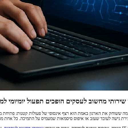
רותי מחשוב לעסקים הופכים תפעול יומיומי למדוי
מה ששוחק את הארגון באמת הוא רצף אינסופי של פעולות קטנות: פתיחת משת
ירת גישה לעובד שעזב או איפוס סיסמאות שמעמיס על התמיכה. כל אחת מהמ