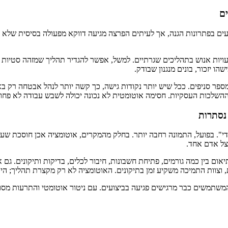
ים
ם בפתרונות הגנה, אך לעיתים הפרצה מגיעה דווקא מפעולה בסיסית שלא 
ויות אנוש בתהליכים שגרתיים. למשל, אפשר להגדיר תהליך שמזהה סטיות ב
ו יזכור, בונים מנגנון שבודק.
 מספר סניפים. ככל שיש יותר נקודות גישה, כך קשה יותר לנהל אבטחה רק 
 ההשלכות העסקיות. חסימה אוטומטית לא נכונה יכולה לשבש עבודה לא פחו
נסתרות
ידי". בפועל, התמונה רחבה יותר. בחלק מהמקרים, אוטומציה אכן חוסכת שע
אצל אדם אחד.
 דורשת תיאום בין כמה גורמים, פתיחת חשבונות, חיבור לכלים, בדיקות ותיקונים
, וצוות התמיכה משקיע זמן בתיקונים. האוטומציה לא רק מקצרת תהליך; ה
המשתמשים כבר מרגישים פגיעה בביצועים. עם ניטור אוטומטי והתרעות מסו