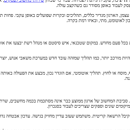
ן
שירותי מחשוב לעסקים
עסק לעבוד באופן מסודר גם כשהקצב עולה.
ן, הארגון מגדיר כללים, תהליכים ובקרות שפועלים באופן עקבי. פחות תלו
 לאוטומט, מתי, ובאיזו רמת בקרה.
 בכל פעם מחדש. במקום שטכנאי, איש סיסטם או מנהל רשת יבצעו את אותה
ל להיות מורכב יותר, כמו תהליך שמזהה עובד חדש במערכת משאבי אנוש, יו
יף, מוסח או לחוץ. תהליך אוטומטי, אם הוגדר נכון, מבצע את הפעולה באותה
ה.
ם. סביבת המחשוב של ארגון ממוצע כבר אינה מסתכמת בכמה מחשבים, שרת מ
יקומים שונים וספקים שצריכים לעבוד בסנכרון.
 קיבל הרשאה קריטית. משתמש שעזב עדיין מחזיק בגישה. עדכון אבטחה נדחה 