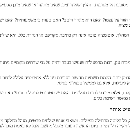
מסובכת או מסוכנת. תהליך שאינו יציב, שאינו מתועד או שאינו מובן מספיק
 חוזר על עצמו? האם הוא מוגדר היטב? האם טעות בו משמעותית? האם יש
ומציה.
ת המהלך. אוטומציה טובה אינה רק כתיבת סקריפט או הגדרת כלל. היא שילוב
ענן, רבות מהפעולות שנעשו בעבר ידנית על גבי שרתים מקומיים ניתנות כיום
מדויק יותר. הקמת תשתיות מחשוב בסביבת ענן ללא אוטומציה עלולה ליצור
ליעילות, אלא גם לממשל טכנולוגי בסיסי.
לות, אלא מי יודע לבנות תהליכים. האם יש סטנדרט לניהול תחנות? האם יש 
 מאשר רשימת כלים.
שיש אותה
ציה, כל קליטה מתחילה במיילים. משאבי אנוש שולחים פרטים, מנהל מחלק
תיקייה רלוונטית. ביום הראשון העובד מקבל מחשב, אבל לא באמת מוכן לעב