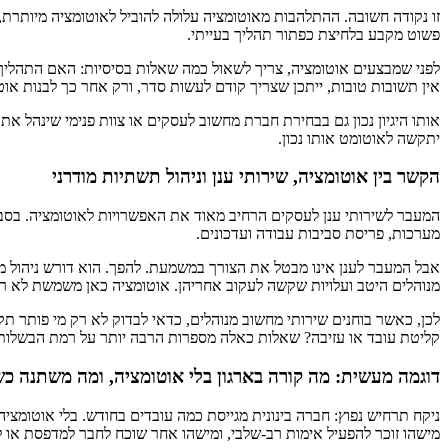
זו נקודה חשובה. ההתלהבות מאוטומציה עלולה להוביל לאוטומציה מיותרת, 
פשוט מקבע בלחיצת כפתור תהליך בעייתי.
לפני שמבצעים אוטומציה, צריך לשאול כמה שאלות בסיסיות: האם התהליך
אין תשובות טובות, ייתכן שצריך קודם לעשות סדר, ורק אחר כך לבנות אוט
אותו היגיון נכון גם בבחירת חברת מחשוב לעסקים או צוות פנימי שינהל א
יתקשה לאוטומט אותו נכון.
הקשר בין אוטומציה, שירותי ענן וניהול תשתיות מודרני
המעבר לשירותי ענן לעסקים הרחיב מאוד את האפשרויות לאוטומציה. בסביבות 
מערכות, פריסת סביבות עבודה ועדכונים.
אבל המעבר לענן אינו מבטל את הצורך במשמעת. להפך. הוא דורש ניהול 
מנוהלים היטב ועלויות שקשה לעקוב אחריהן. אוטומציה כאן משמשת לא רק 
לכן, כאשר בוחנים שירותי מחשוב מנוהלים, כדאי לבדוק לא רק מי פותר תק
קליטת עובד או עזיבה? שאלות כאלה מספרות הרבה יותר על רמת הבשלות
דוגמה מעשית: מה קורה בארגון בלי אוטומציה, ומה משתנה כ
ניקח תרחיש נפוץ: חברה בינונית מגייסת כמה עובדים בחודש. בלי אוטומ
מישהו זוכר להפעיל אימות רב-שלבי, ומישהו אחר שוכח לחבר למדפסת או ל