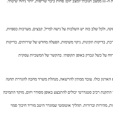
יטתי.
ה, ולכל שלב כזה יש השלכות על גישה למייל, קבצים, מערכות כספיות,
ת, בדיקות תקינות, ניקוי משימות, הפעלה מחדש של שירותים, בדיקות
דווח על כשל ונבדק באופן תקופתי. בהקשר של המשכיות עסקית
-IT עמוסה במשימות ידניות, מי שמרגיש זאת ראשון הוא הארגון כולו. עובד ממתין להרשאה, מנהלת משרד מחכה להגדרת תחנה
התקנת רכיב סטנדרטי יכולים להתבצע באופן מסודר ויזום, מוקד התמיכה
טה: האם המערכות זמינות, מהירות וברורות. תהליך אוטומטי שמוגדר היטב מוריד חיכוך סמוי